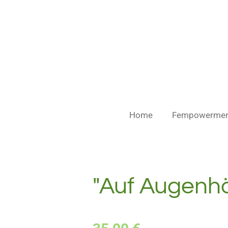
Zum
Hauptinhalt
springen
Home
Fempowerme
"Auf Augenhö